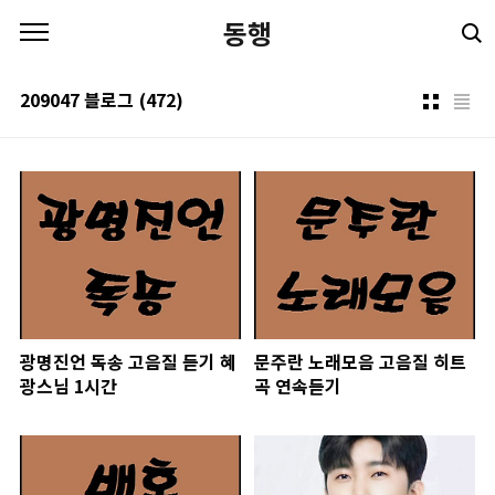
본문 바로가기
동행
209047 블로그
(472)
광명진언 독송 고음질 듣기 혜
문주란 노래모음 고음질 히트
광스님 1시간
곡 연속듣기