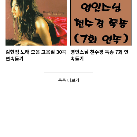
김현정 노래 모음 고음질 30곡
영인스님 천수경 독송 7회 연
연속듣기
속듣기
목록 더보기