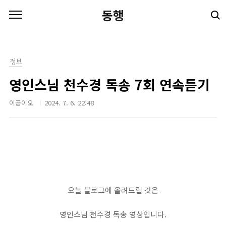
본문 바로가기
동행
정보
영인스님 천수경 독송 7회 연속듣기
이공이오
2024. 7. 6. 22:48
오늘 블로그에 올려드릴 것은
영인스님 천수경 독송 영상입니다.