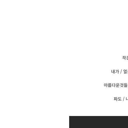
작은
내가 / 얼
아름다운것들 /
파도 /