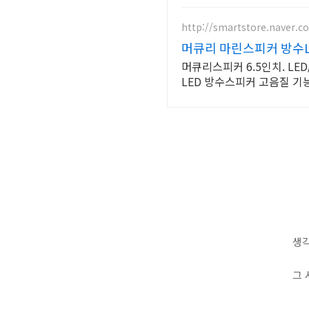
http://smartstore.naver.
머큐리 마린스피커 방수LE
머큐리스피커 6.5인치. LED/방수 오토바이 요트 바이크 선박 고음질 튜닝 오토바이/요트/선박/바이크
LED 방수스피커 고음질 기
생각
그 