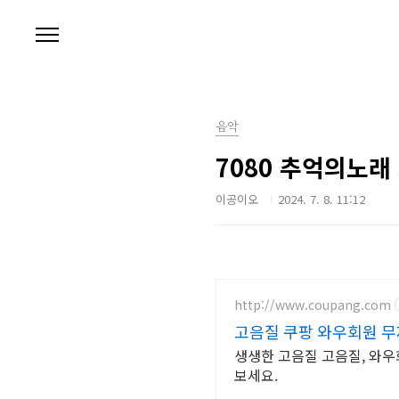
본문 바로가기
음악
7080 추억의노래
이공이오
2024. 7. 8. 11:12
http://www.coupang.com
고음질 쿠팡 와우회원 
생생한 고음질 고음질, 와우
보세요.