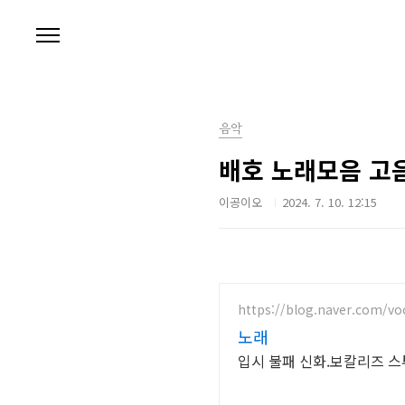
본문 바로가기
음악
배호 노래모음 고음
이공이오
2024. 7. 10. 12:15
https://blog.naver.com/vo
노래
입시 불패 신화.보칼리즈 