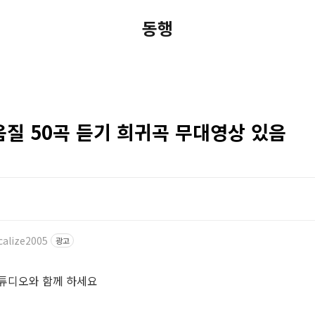
동행
질 50곡 듣기 희귀곡 무대영상 있음
calize2005
광고
스튜디오와 함께 하세요