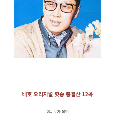
배호 오리지널 힛송 총결산 12곡
01. 누가 울어