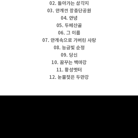
02. 돌아가는 삼각지
03. 안개낀 장충단공원
04. 안녕
05. 두메산골
06. 그 이름
07. 안개속으로 가버린 사랑
08. 능금빛 순정
09. 당신
10. 꿈꾸는 백마강
11. 황성옛터
12. 눈물젖은 두만강