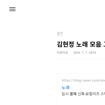
본문 바로가기
음악
김현정 노래 모음 
이공이오
2024. 7. 7. 18:53
https://blog.naver.com/vo
노래
입시 불패 신화.보칼리즈 