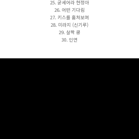
25. 굳세어라 현정아
26. 어떤 기다림
27. 키스를 훔쳐보며
28. 미라지 (신기루)
29. 살짝 쿵
30. 인연