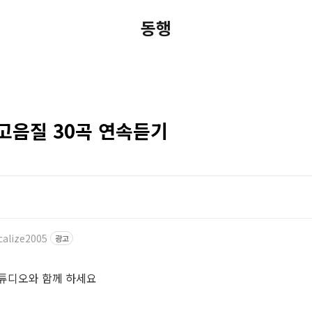
동행
고음질 30곡 연속듣기
calize2005
광고
스튜디오와 함께 하세요