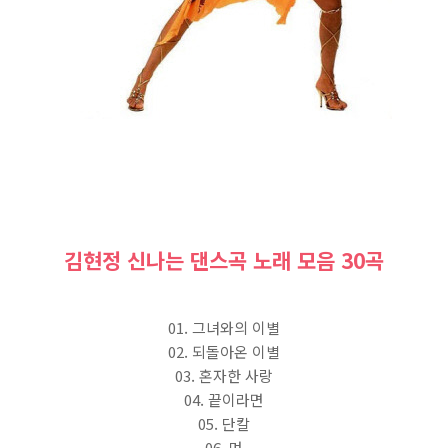
김현정 신나는 댄스곡 노래 모음 30곡
01. 그녀와의 이별
02. 되돌아온 이별
03. 혼자한 사랑
04. 끝이라면
05. 단칼
06. 멍