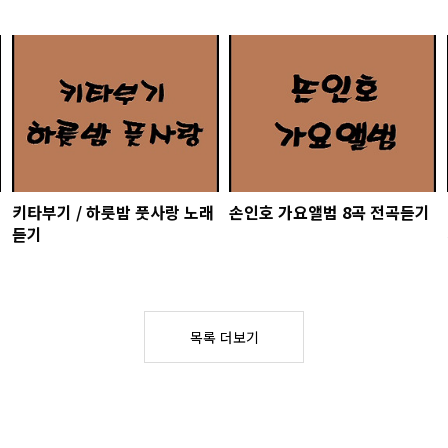
키타부기 / 하룻밤 풋사랑 노래
손인호 가요앨범 8곡 전곡듣기
듣기
목록 더보기