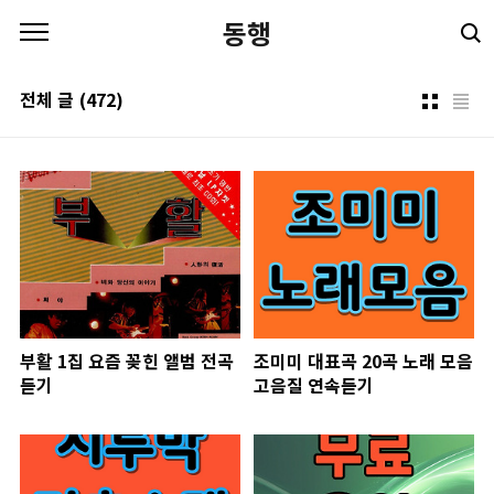
본문 바로가기
동행
전체 글
(472)
부활 1집 요즘 꽂힌 앨범 전곡
조미미 대표곡 20곡 노래 모음
듣기
고음질 연속듣기