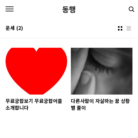
본문 바로가기
동행
운세
(2)
무료궁합보기 무료궁합어플
다른사람이 자살하는 꿈 상황
소개합니다
별 풀이