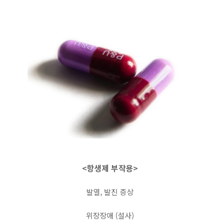
<항생제 부작용>
발열, 발진 증상
위장장애 (설사)