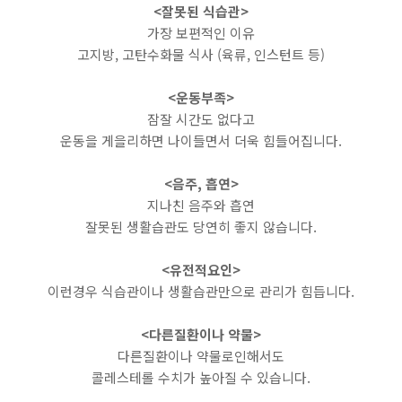
<잘못된 식습관>
가장 보편적인 이유
고지방, 고탄수화물 식사 (육류, 인스턴트 등)
<운동부족>
잠잘 시간도 없다고
운동을 게을리하면 나이들면서 더욱 힘들어집니다.
<음주, 흡연>
지나친 음주와 흡연
잘못된 생활습관도 당연히 좋지 않습니다.
<유전적요인>
이런경우 식습관이나 생활습관만으로 관리가 힘듭니다.
<다른질환이나 약물>
다른질환이나 약물로인해서도
콜레스테롤 수치가 높아질 수 있습니다.