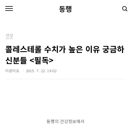
본문 바로가기
동행
건강
콜레스테롤 수치가 높은 이유 궁금하
신분들 <필독>
이공이오
2015. 7. 22. 14:02
동행의 건강정보에서