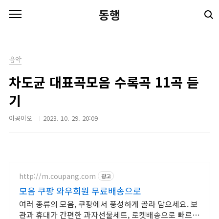
본문 바로가기
동행
음악
차도균 대표곡모음 수록곡 11곡 듣
기
이공이오
2023. 10. 29. 20:09
http://m.coupang.com
광고
모음 쿠팡 와우회원 무료배송으로
여러 종류의 모음, 쿠팡에서 풍성하게 골라 담으세요. 보
관과 휴대가 간편한 과자선물세트, 로켓배송으로 빠르게