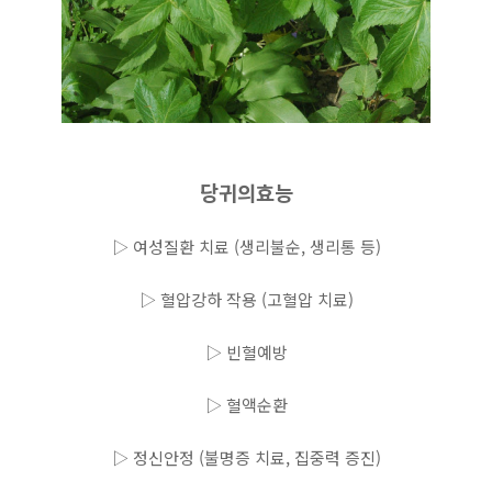
당귀의효능
▷ 여성질환 치료 (생리불순, 생리통 등)
▷ 혈압강하 작용 (고혈압 치료)
▷ 빈혈예방
▷ 혈액순환
▷ 정신안정 (불명증 치료, 집중력 증진)