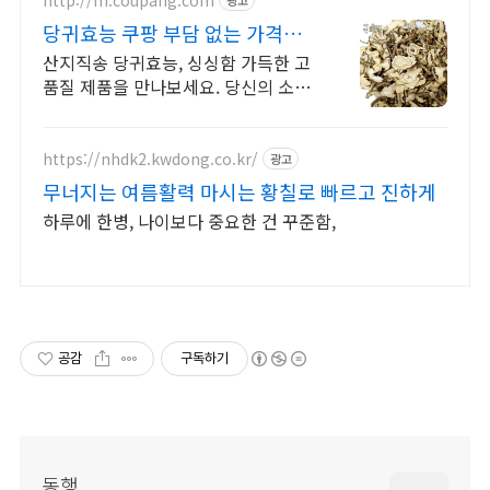
당귀효능 쿠팡 부담 없는 가격의
건강 재료
산지직송 당귀효능, 싱싱함 가득한 고
품질 제품을 만나보세요. 당신의 소중
한 일상에 생기를 불어넣는 한방재료,
쿠팡에서 만나보세요.
https://nhdk2.kwdong.co.kr/
광고
무너지는 여름활력 마시는 황칠로 빠르고 진하게
하루에 한병, 나이보다 중요한 건 꾸준함,
공감
구독하기
동행