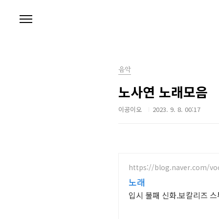
본문 바로가기
음악
노사연 노래모음
이공이오
2023. 9. 8. 00:17
https://blog.naver.com/vo
노래
입시 불패 신화.보칼리즈 