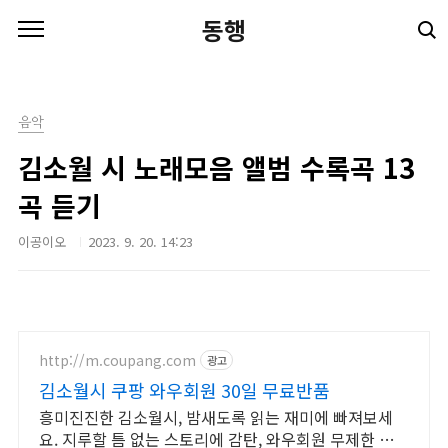
본문 바로가기
동행
음악
김소월 시 노래모음 앨범 수록곡 13
곡 듣기
이공이오
2023. 9. 20. 14:23
http://m.coupang.com
광고
김소월시 쿠팡 와우회원 30일 무료반품
흥미진진한 김소월시, 밤새도록 읽는 재미에 빠져보세
요. 지루할 틈 없는 스토리에 감탄, 와우회원 무제한 무료