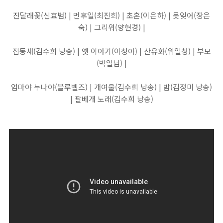
진달래꽃(신효범) | 먼후일(최진희) | 초혼(이은하) | 못잊어(장은
숙) | 그리워(양현경) |
접동새(김수희 낭송) | 옛 이야기(이청아) | 산유화(위일청) | 부모
(박일남) |
엄마야 누나야(블루벨즈) | 개여울(김수희 낭송) | 밤(김정미 낭송)
| 팔베개 노래(김수희 낭송)